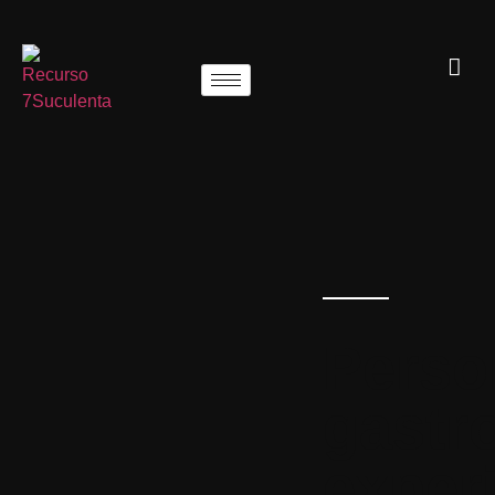
Perso
gastr
exper