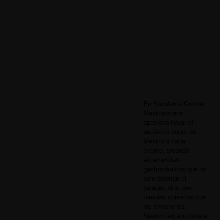
for
every
o
ccas
En Suculenta Cocina
Mexicana nos
apasiona llevar el
auténtico sabor de
México a cada
evento, creando
experiencias
gastronómicas que no
solo deleitan el
paladar, sino que
también conectan con
las emociones.
Nuestro equipo trabaja