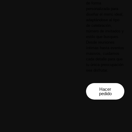
de forma
personalizada para
diseñar el menú ideal,
adaptándose al tipo
de celebración,
número de invitados y
estilo que busques.
Desde reuniones
íntimas hasta eventos
masivos, cuidamos
cada detalle para que
tu única preocupación
sea disfrutar.
Hacer
pedido