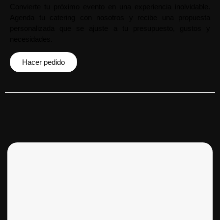
Convierte tu próximo evento en una experiencia inolvidable.
Agenda tu catering con nosotros y recibe una propuesta
personalizada que se ajuste a tu presupuesto, gustos y
necesidades.
Hacer pedido